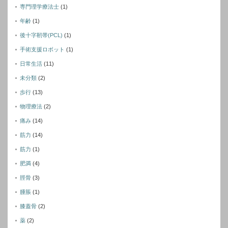
専門理学療法士
(1)
年齢
(1)
後十字靭帯(PCL)
(1)
手術支援ロボット
(1)
日常生活
(11)
未分類
(2)
歩行
(13)
物理療法
(2)
痛み
(14)
筋力
(14)
筋力
(1)
肥満
(4)
脛骨
(3)
腫脹
(1)
膝蓋骨
(2)
薬
(2)