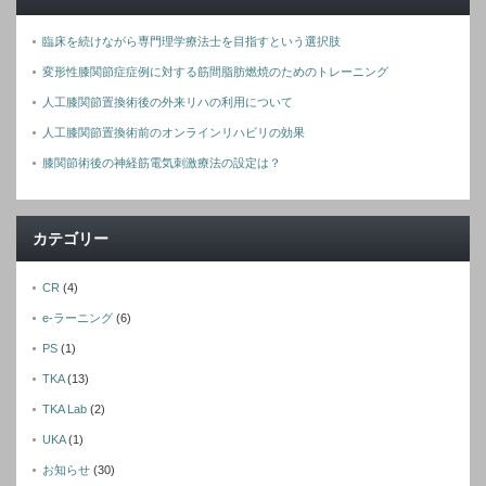
臨床を続けながら専門理学療法士を目指すという選択肢
変形性膝関節症症例に対する筋間脂肪燃焼のためのトレーニング
人工膝関節置換術後の外来リハの利用について
人工膝関節置換術前のオンラインリハビリの効果
膝関節術後の神経筋電気刺激療法の設定は？
カテゴリー
CR
(4)
e-ラーニング
(6)
PS
(1)
TKA
(13)
TKA Lab
(2)
UKA
(1)
お知らせ
(30)