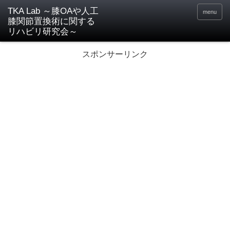
TKA Lab ～膝OAや人工
menu
膝関節置換術に関する
リハビリ研究会～
スポンサーリンク