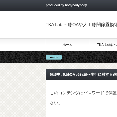
produced by bodybodybody
TKA Lab ～膝OAや人工膝関節
ホーム
TKA Labに
保護中: 9.膝OA 歩行編〜歩行に対する
このコンテンツはパスワードで保護
さい。