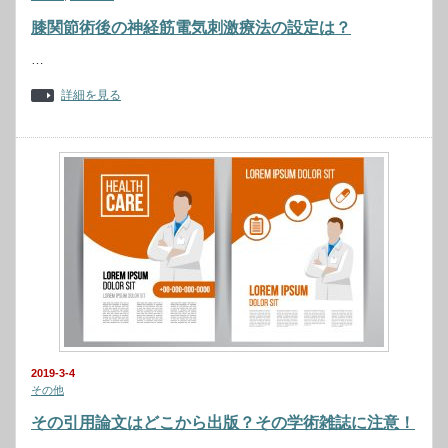
膝関節術後の神経筋電気刺激療法の設定は？
…
詳細を見る
2019-3-4
その他
その引用論文はどこから出版？その学術雑誌に注意！