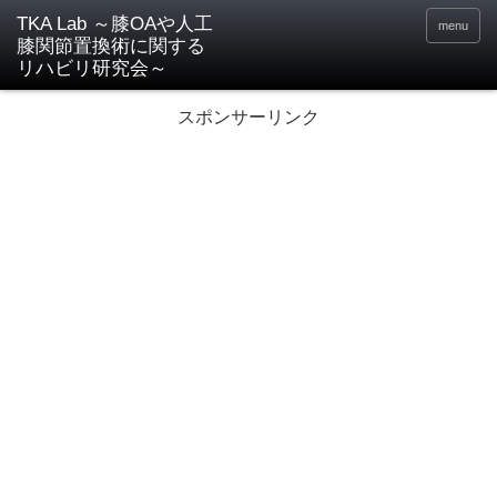
TKA Lab ～膝OAや人工
menu
膝関節置換術に関する
リハビリ研究会～
スポンサーリンク