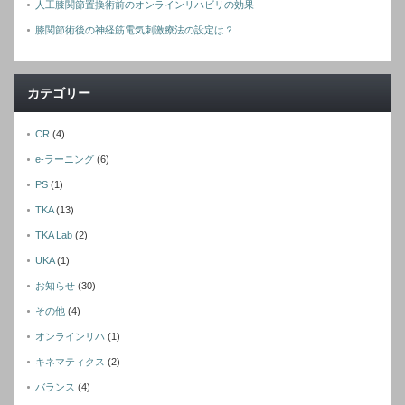
人工膝関節置換術前のオンラインリハビリの効果
膝関節術後の神経筋電気刺激療法の設定は？
カテゴリー
CR
(4)
e-ラーニング
(6)
PS
(1)
TKA
(13)
TKA Lab
(2)
UKA
(1)
お知らせ
(30)
その他
(4)
オンラインリハ
(1)
キネマティクス
(2)
バランス
(4)