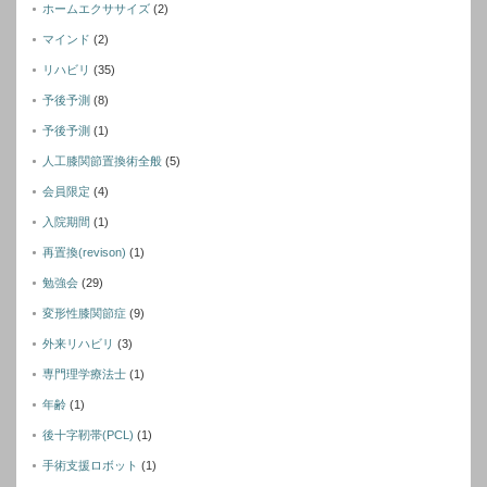
ホームエクササイズ
(2)
マインド
(2)
リハビリ
(35)
予後予測
(8)
予後予測
(1)
人工膝関節置換術全般
(5)
会員限定
(4)
入院期間
(1)
再置換(revison)
(1)
勉強会
(29)
変形性膝関節症
(9)
外来リハビリ
(3)
専門理学療法士
(1)
年齢
(1)
後十字靭帯(PCL)
(1)
手術支援ロボット
(1)