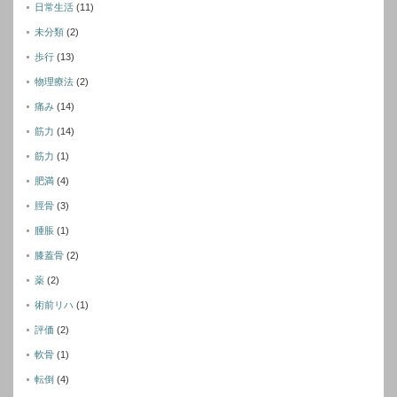
日常生活
(11)
未分類
(2)
歩行
(13)
物理療法
(2)
痛み
(14)
筋力
(14)
筋力
(1)
肥満
(4)
脛骨
(3)
腫脹
(1)
膝蓋骨
(2)
薬
(2)
術前リハ
(1)
評価
(2)
軟骨
(1)
転倒
(4)