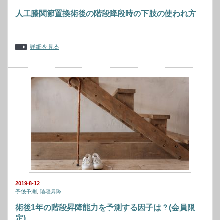
人工膝関節置換術後の階段降段時の下肢の使われ方
…
詳細を見る
2019-8-12
予後予測
,
階段昇降
術後1年の階段昇降能力を予測する因子は？(会員限
定)