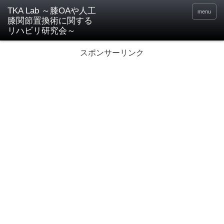
TKA Lab ～膝OAや人工
menu
膝関節置換術に関する
リハビリ研究会～
スポンサーリンク