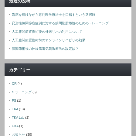
最近の投稿
臨床を続けながら専門理学療法士を目指すという選択肢
変形性膝関節症症例に対する筋間脂肪燃焼のためのトレーニング
人工膝関節置換術後の外来リハの利用について
人工膝関節置換術前のオンラインリハビリの効果
膝関節術後の神経筋電気刺激療法の設定は？
カテゴリー
CR
(4)
e-ラーニング
(6)
PS
(1)
TKA
(13)
TKA Lab
(2)
UKA
(1)
お知らせ
(30)