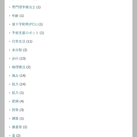
専門理学療法士
(1)
年齢
(1)
後十字靭帯(PCL)
(1)
手術支援ロボット
(1)
日常生活
(11)
未分類
(2)
歩行
(13)
物理療法
(2)
痛み
(14)
筋力
(14)
筋力
(1)
肥満
(4)
脛骨
(3)
腫脹
(1)
膝蓋骨
(2)
薬
(2)