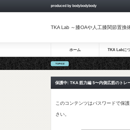
produced by bodybodybody
TKA Lab ～膝OAや人工膝関節
ホーム
TKA Labに
保護中: TKA 筋力編 5〜内側広筋のト
このコンテンツはパスワードで保護
さい。