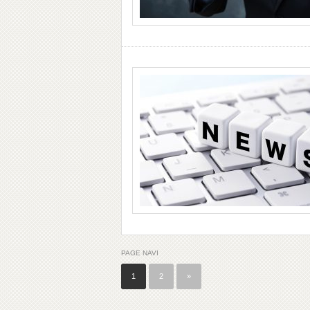
PAGE NAVI
1
2
»