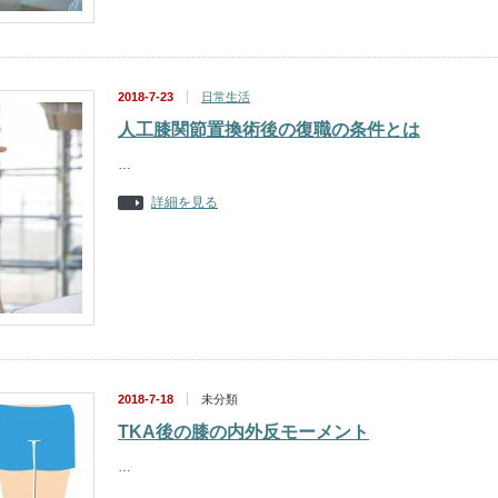
2018-7-23
日常生活
人工膝関節置換術後の復職の条件とは
…
詳細を見る
2018-7-18
未分類
TKA後の膝の内外反モーメント
…