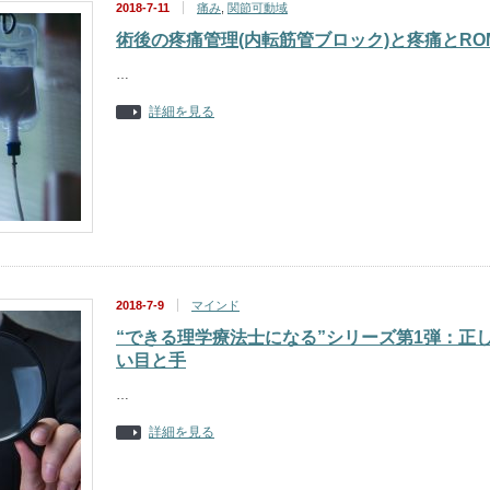
2018-7-11
痛み
,
関節可動域
術後の疼痛管理(内転筋管ブロック)と疼痛とRO
…
詳細を見る
2018-7-9
マインド
“できる理学療法士になる”シリーズ第1弾：正
い目と手
…
詳細を見る