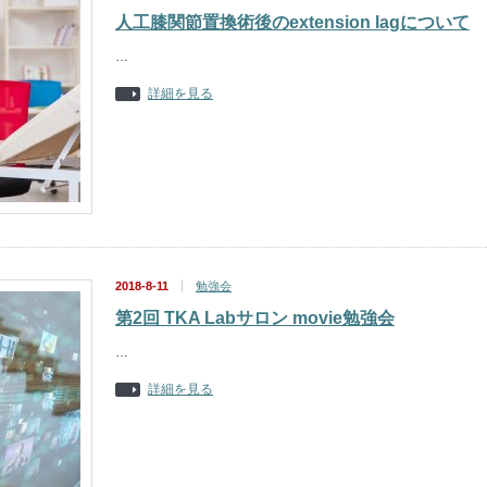
人工膝関節置換術後のextension lagについて
…
詳細を見る
2018-8-11
勉強会
第2回 TKA Labサロン movie勉強会
…
詳細を見る