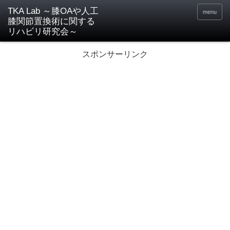
TKA Lab ～膝OAや人工
menu
膝関節置換術に関する
リハビリ研究会～
スポンサーリンク