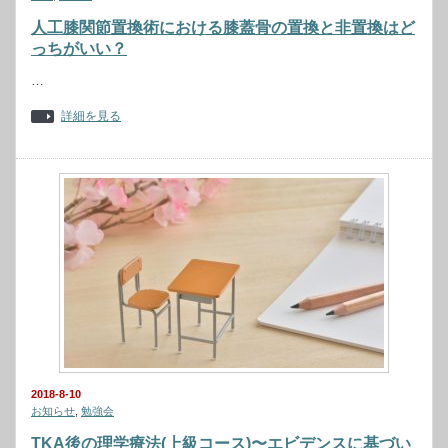
人工膝関節置換術における膝蓋骨の置換と非置換はど
っちがいい？
…
詳細を見る
2018-8-10
お知らせ
,
勉強会
TKA後の理学療法(上級コース)〜エビデンスに基づい