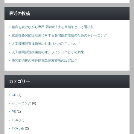
最近の投稿
臨床を続けながら専門理学療法士を目指すという選択肢
変形性膝関節症症例に対する筋間脂肪燃焼のためのトレーニング
人工膝関節置換術後の外来リハの利用について
人工膝関節置換術前のオンラインリハビリの効果
膝関節術後の神経筋電気刺激療法の設定は？
カテゴリー
CR
(4)
e-ラーニング
(6)
PS
(1)
TKA
(13)
TKA Lab
(2)