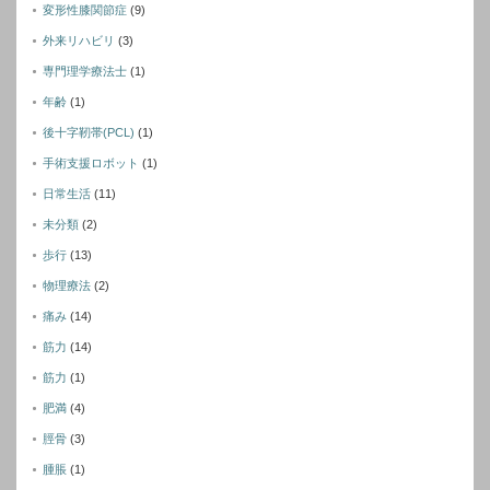
変形性膝関節症
(9)
外来リハビリ
(3)
専門理学療法士
(1)
年齢
(1)
後十字靭帯(PCL)
(1)
手術支援ロボット
(1)
日常生活
(11)
未分類
(2)
歩行
(13)
物理療法
(2)
痛み
(14)
筋力
(14)
筋力
(1)
肥満
(4)
脛骨
(3)
腫脹
(1)