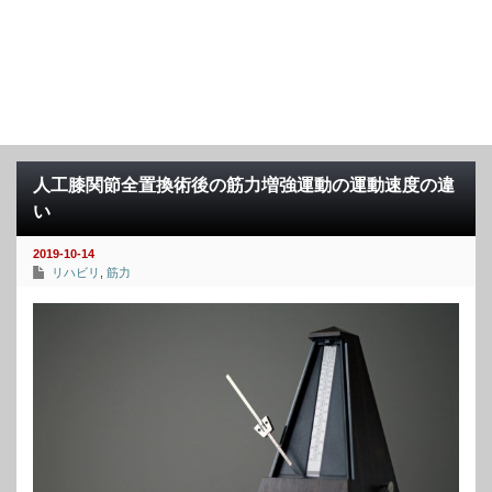
人工膝関節全置換術後の筋力増強運動の運動速度の違
い
2019-10-14
リハビリ
,
筋力