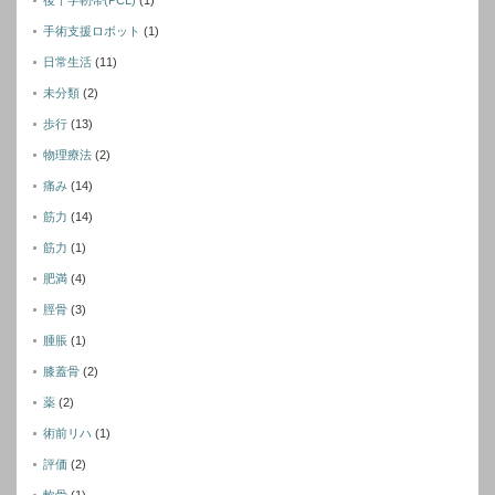
手術支援ロボット
(1)
日常生活
(11)
未分類
(2)
歩行
(13)
物理療法
(2)
痛み
(14)
筋力
(14)
筋力
(1)
肥満
(4)
脛骨
(3)
腫脹
(1)
膝蓋骨
(2)
薬
(2)
術前リハ
(1)
評価
(2)
軟骨
(1)