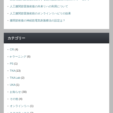
人工膝関節置換術後の外来リハの利用について
人工膝関節置換術前のオンラインリハビリの効果
膝関節術後の神経筋電気刺激療法の設定は？
カテゴリー
CR
(4)
e-ラーニング
(6)
PS
(1)
TKA
(13)
TKA Lab
(2)
UKA
(1)
お知らせ
(30)
その他
(4)
オンラインリハ
(1)
キネマティクス
(2)