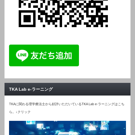
TKA Lab e-ラーニング
TKAに関わる理学療法士から好評いただいているTKA Lab e-ラーニングはこち
ら。↓クリック