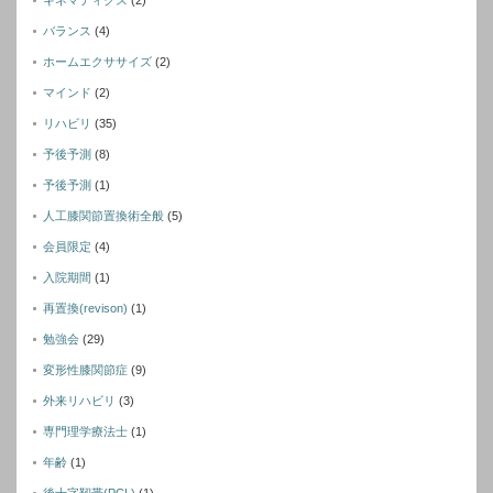
バランス
(4)
ホームエクササイズ
(2)
マインド
(2)
リハビリ
(35)
予後予測
(8)
予後予測
(1)
人工膝関節置換術全般
(5)
会員限定
(4)
入院期間
(1)
再置換(revison)
(1)
勉強会
(29)
変形性膝関節症
(9)
外来リハビリ
(3)
専門理学療法士
(1)
年齢
(1)
後十字靭帯(PCL)
(1)