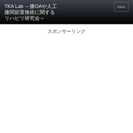
TKA Lab ～膝OAや人工
menu
膝関節置換術に関する
リハビリ研究会～
スポンサーリンク