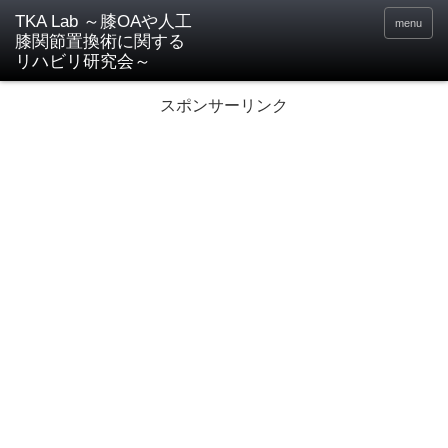
TKA Lab ～膝OAや人工
menu
膝関節置換術に関する
リハビリ研究会～
スポンサーリンク