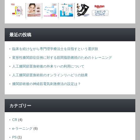
最近の投稿
臨床を続けながら専門理学療法士を目指すという選択肢
変形性膝関節症症例に対する筋間脂肪燃焼のためのトレーニング
人工膝関節置換術後の外来リハの利用について
人工膝関節置換術前のオンラインリハビリの効果
膝関節術後の神経筋電気刺激療法の設定は？
カテゴリー
CR
(4)
e-ラーニング
(6)
PS
(1)