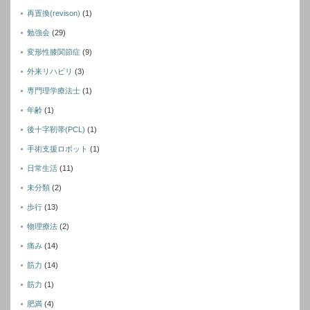
再置換(revison)
(1)
勉強会
(29)
変形性膝関節症
(9)
外来リハビリ
(3)
専門理学療法士
(1)
年齢
(1)
後十字靭帯(PCL)
(1)
手術支援ロボット
(1)
日常生活
(11)
未分類
(2)
歩行
(13)
物理療法
(2)
痛み
(14)
筋力
(14)
筋力
(1)
肥満
(4)