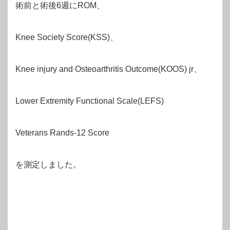
術前と術後6週にROM、
Knee Society Score(KSS)、
Knee injury and Osteoarthritis Outcome(KOOS) jr、
Lower Extremity Functional Scale(LEFS)
Veterans Rands-12 Score
を測定しました。